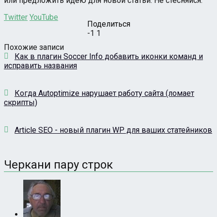
или предложить идею для новой статьи. Не стесняйся.
Twitter
YouTube
Поделиться
-1
1
Похожие записи
Как в плагин Soccer Info добавить иконки команд и
исправить названия
Когда Autoptimize нарушает работу сайта (ломает
скрипты)
Article SEO - новый плагин WP для ваших статейников
Черкани пару строк