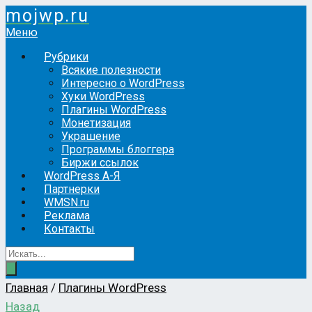
mojwp.ru
Меню
Рубрики
Всякие полезности
Интересно о WordPress
Хуки WordPress
Плагины WordPress
Монетизация
Украшение
Программы блоггера
Биржи ссылок
WordPress А-Я
Партнерки
WMSN.ru
Реклама
Контакты
Главная
/
Плагины WordPress
Назад