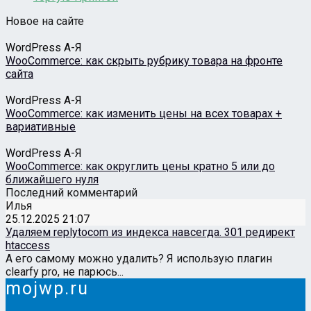
Новое на сайте
WordPress А-Я
WooCommerce: как скрыть рубрику товара на фронте
сайта
WordPress А-Я
WooCommerce: как изменить цены на всех товарах +
вариативные
WordPress А-Я
WooCommerce: как округлить цены кратно 5 или до
ближайшего нуля
Последний комментарий
Илья
25.12.2025 21:07
Удаляем replytocom из индекса навсегда. 301 редирект
htaccess
А его самому можно удалить? Я использую плагин
clearfy pro, не парюсь...
mojwp.ru