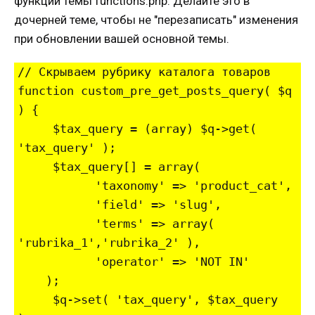
функций темы functions.php. Делайте это в
дочерней теме, чтобы не "перезаписать" изменения
при обновлении вашей основной темы.
// Скрываем рубрику каталога товаров

function custom_pre_get_posts_query( $q 
) {

     $tax_query = (array) $q->get( 
'tax_query' );

     $tax_query[] = array(

           'taxonomy' => 'product_cat',

           'field' => 'slug',

           'terms' => array( 
'rubrika_1','rubrika_2' ),

           'operator' => 'NOT IN'

    );

     $q->set( 'tax_query', $tax_query 