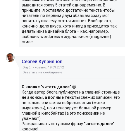
выводится сразу 5 статей одновременно. В
принципе, я оставляю достаточно текста чтобы
читатель по первым двум абзацам сразу мог
понять нужна ему статья или нет. Вообще это,
конечно, дело вкуса, хотя иногда приходится так
делать из-за дизайна блога – как, например,
шаблоны wordpress в журнальном (magazine)
стиле.
Сергей Куприянов
Опубликовано: 19.09.2012
Ответить на сообщение
О кнопке "читать далее"
😉
Когда автор блога публикует на главной странице
не анонсы, а полные тексты
свежих записей, это
не только считается небрежностью (мягко
выражаясь), но и генерирует большой размер
главной в килобайтах (а это поисковики не
уважают).
Раскрашивать петушком фразу
"читать далее"
красиво!