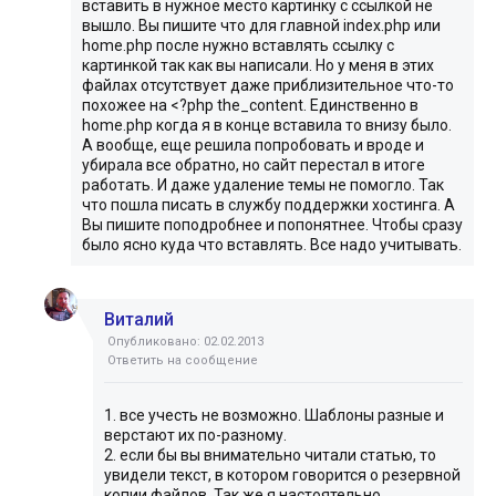
вставить в нужное место картинку с ссылкой не
вышло. Вы пишите что для главной index.php или
home.php после нужно вставлять ссылку с
картинкой так как вы написали. Но у меня в этих
файлах отсутствует даже приблизительное что-то
похожее на <?php the_content. Единственно в
home.php когда я в конце вставила то внизу было.
А вообще, еще решила попробовать и вроде и
убирала все обратно, но сайт перестал в итоге
работать. И даже удаление темы не помогло. Так
что пошла писать в службу поддержки хостинга. А
Вы пишите поподробнее и попонятнее. Чтобы сразу
было ясно куда что вставлять. Все надо учитывать.
Виталий
Опубликовано: 02.02.2013
Ответить на сообщение
1. все учесть не возможно. Шаблоны разные и
верстают их по-разному.
2. если бы вы внимательно читали статью, то
увидели текст, в котором говорится о резервной
копии файлов. Так же я настоятельно