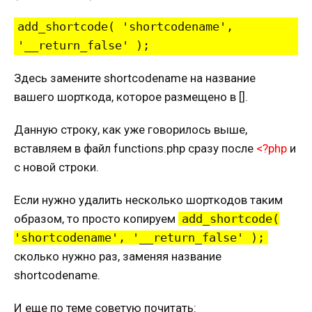
add_shortcode( 'shortcodename', 
'__return_false' );
Здесь замените shortcodename на название
вашего шорткода, которое размещено в [].
Данную строку, как уже говорилось выше,
вставляем в файл functions.php сразу после
<?php
и
с новой строки.
Если нужно удалить несколько шорткодов таким
образом, то просто копируем
add_shortcode(
'shortcodename', '__return_false' );
сколько нужно раз, заменяя название
shortcodename.
И еще по теме советую почитать: